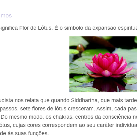
omos
significa Flor de Lótus. É o simbolo da expansão espiritu
udista nos relata que quando Siddhartha, que mais tarde 
 passos, sete flores de lótus cresceram. Assim, cada p
l. Do mesmo modo, os chakras, centros da consciência
 lótus, cujas cores correspondem ao seu caráter individ
de às suas funções.