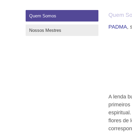
Quem S
Quem Somos
PADMA
, 
Nossos Mestres
A lenda b
primeiros
espiritua
flores de
correspon