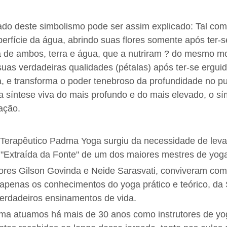
cado deste simbolismo pode ser assim explicado: Tal como
perfície da água, abrindo suas flores somente após ter-s
 de ambos, terra e água, que a nutriram ? do mesmo m
uas verdadeiras qualidades (pétalas) após ter-se erguid
a, e transforma o poder tenebroso da profundidade no pu
 síntese viva do mais profundo e do mais elevado, o sí
ação.
Terapêutico Padma Yoga surgiu da necessidade de levar
, "Extraída da Fonte" de um dos maiores mestres de yoga
tores Gilson Govinda e Neide Sarasvati, conviveram com
 apenas os conhecimentos do yoga prático e teórico, da 
rdadeiros ensinamentos de vida.
ma atuamos há mais de 30 anos como instrutores de yog