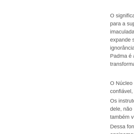
O signifi
para a su
imaculada
expande s
ignorânci
Padma é a
transform
O Núcleo 
confiável
Os instru
dele, não
também ve
Dessa for