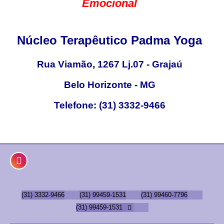
Emocional
Núcleo Terapêutico Padma Yoga
Rua Viamão, 1267 Lj.07 - Grajaú
Belo Horizonte - MG
Telefone: (31) 3332-9466

(31) 3332-9466
(31) 99459-1531
(31) 99460-7796
(31) 99459-1531
