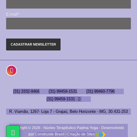
E-mail*

(31) 3332-9466
(31) 99459-1531
(31) 99460-7796
(31) 99459-1531

R. Viamão, 1267- Loja 7 - Grajaú, Belo Horizonte - MG, 30.431-253
Copyright © 2026 - Núcleo Terapêutico Padma Yoga -
Desenvolvido

por
Construsite Brasil
-
Criação de Sites